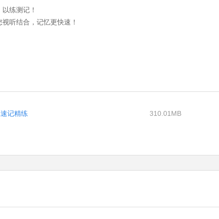
，以练测记！
您视听结合，记忆更快速！
记速记精练
310.01MB