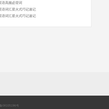
英语高频必背词
英语词汇星火式巧记速记
英语词汇星火式巧记速记
P备08105196号