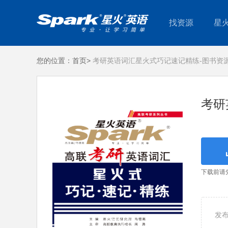
找资源
星
您的位置：
首页>
考研英语词汇星火式巧记速记精练-图书资
考研
下载前请
发