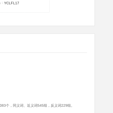
码：
YCLFL17
！
3个，同义词、近义词545组，反义词229组。