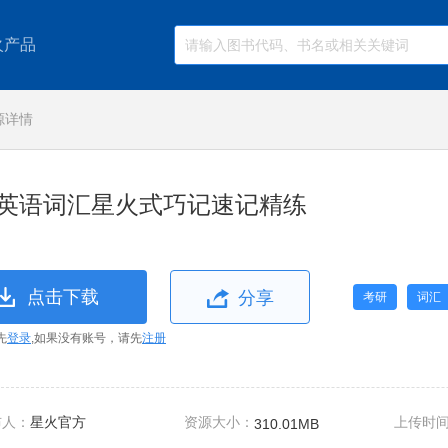
火产品
源详情
英语词汇星火式巧记速记精练
点击下载
分享
考研
词汇
先
登录
,如果没有账号，请先
注册
布人：
星火官方
资源大小：
上传时
310.01MB