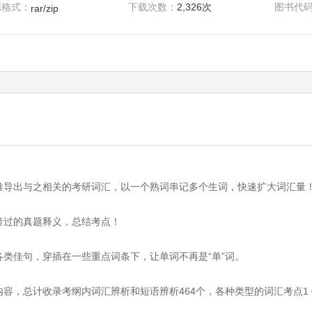
源格式：
下载次数：
2,326次
图书代
rar/zip
推导出与之相关的考研词汇，以一个熟词串记多个生词，快速扩大词汇量
考过的真题释义，总结考点！
类佳句，穿插在一些重点词条下，让单词不再是“单”词。
，总计收录考纲内词汇辨析和短语辨析464个，各种类型的词汇考点1 08