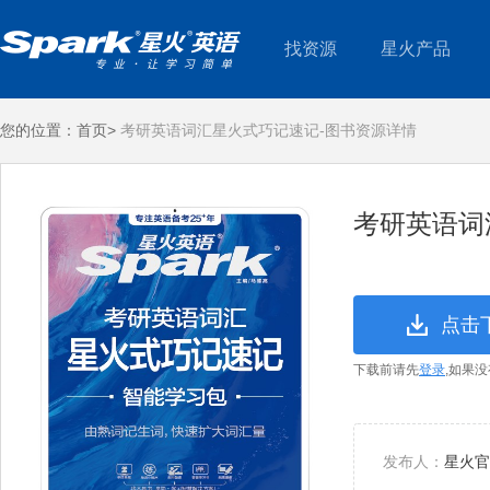
找资源
星火产品
您的位置：
首页>
考研英语词汇星火式巧记速记-图书资源详情
考研英语词
点击
下载前请先
登录
,如果
发布人：
星火官