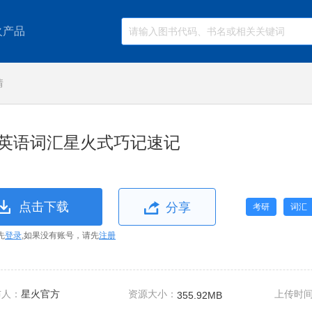
火产品
情
英语词汇星火式巧记速记
点击下载
分享
考研
词汇
先
登录
,如果没有账号，请先
注册
布人：
星火官方
资源大小：
上传时
355.92MB