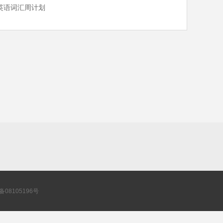
英语词汇周计划
P备08105196号