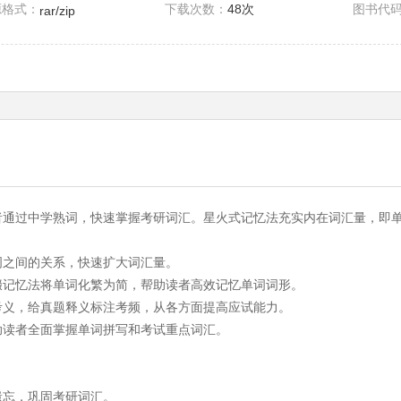
源格式：
下载次数：
48次
图书代
rar/zip
读者通过中学熟词，快速掌握考研词汇。星火式记忆法充实内在词汇量，即
示单词之间的关系，快速扩大词汇量。
缀记忆法将单词化繁为简，帮助读者高效记忆单词词形。
考义，给真题释义标注考频，从各方面提高应试能力。
助读者全面掌握单词拼写和考试重点词汇。
遗忘，巩固考研词汇。