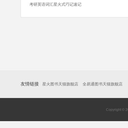
考研英语词汇星火式巧记速记
友情链接
星火图书天猫旗舰店
全易通图书天猫旗舰店
Copyright 