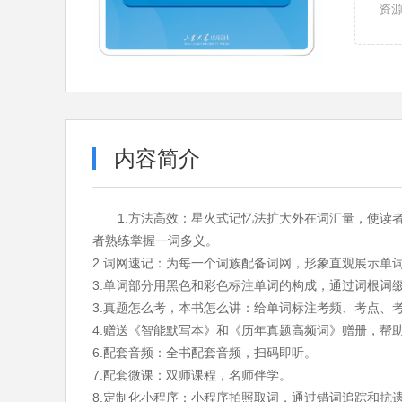
资
内容简介
1.方法高效：星火式记忆法扩大外在词汇量，使
者熟练掌握一词多义。
2.词网速记：为每一个词族配备词网，形象直观展
3.单词部分用黑色和彩色标注单词的构成，通过词根词
3.真题怎么考，本书怎么讲：给单词标注考频、考点、
4.赠送《智能默写本》和《历年真题高频词》赠册，帮
6.配套音频：全书配套音频，扫码即听。
7.配套微课：双师课程，名师伴学。
8.定制化小程序：小程序拍照取词，通过错词追踪和抗