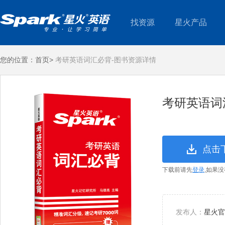
找资源
星火产品
您的位置：
首页>
考研英语词汇必背-图书资源详情
考研英语词
点击
下载前请先
登录
,如果
发布人：
星火官