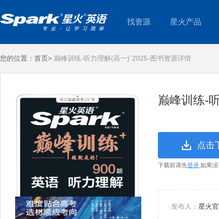
找资源
星火产品
您的位置：
首页>
巅峰训练-听力理解(高一)`2025-图书资源详情
巅峰训练-听
点击
下载前请先
登录
,如果
发布人：
星火官