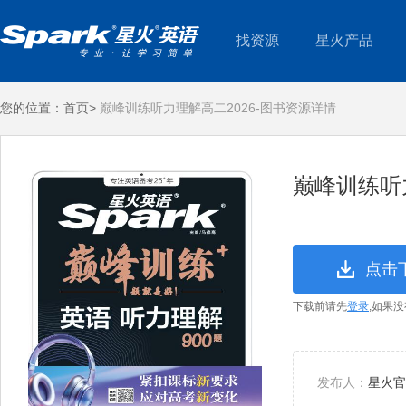
找资源
星火产品
您的位置：
首页>
巅峰训练听力理解高二2026-图书资源详情
巅峰训练听
点击
下载前请先
登录
,如果
发布人：
星火官