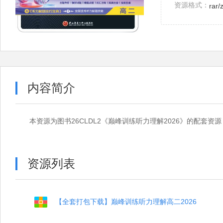
资源格式：
rar/
内容简介
本资源为图书26CLDL2《巅峰训练听力理解2026》的配
资源列表
【全套打包下载】巅峰训练听力理解高二2026