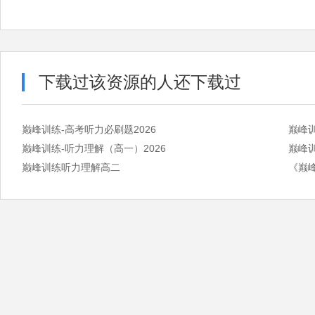
下载过该资源的人还下载过
巅峰训练-高考听力必刷题2026
巅峰
巅峰训练-听力理解（高一）2026
巅峰训
巅峰训练听力理解高二
《巅