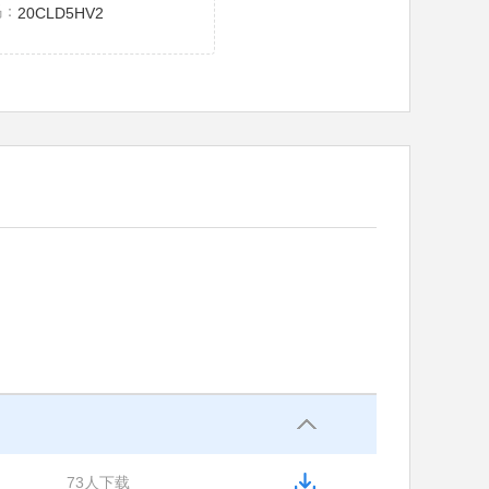
码：
20CLD5HV2
73人下载