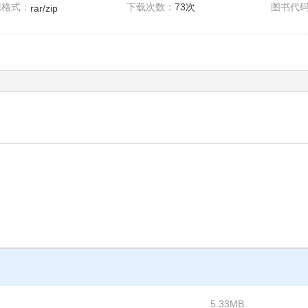
源格式：
下载次数：
73次
图书代
rar/zip
5.33MB