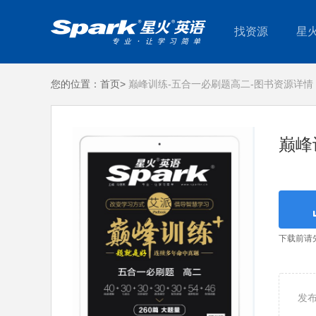
找资源
星
您的位置：
首页>
巅峰训练-五合一必刷题高二-图书资源详情
巅峰
下载前请
发