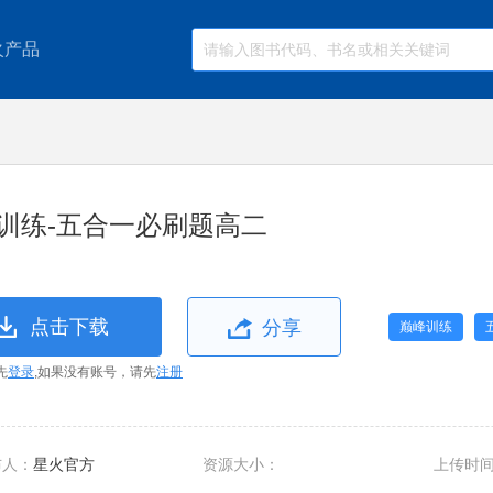
火产品
训练-五合一必刷题高二
点击下载
分享
巅峰训练
先
登录
,如果没有账号，请先
注册
布人：
星火官方
资源大小：
上传时