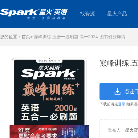
找资源
星火产品
您的位置：
首页>
巅峰训练.五合一必刷题.高一2024-图书资源详情
巅峰训练.五
点击
下载前请先
登录
,如果
发布人：
星火官