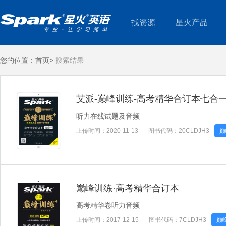
找资源
星火产品
您的位置：
首页>
搜索结果
艾派-巅峰训练-高考精华合订本七合
听力在线试题及音频
上传时间：
2020-11-13
图书代码：
20CLDJH3
巅
巅峰训练·高考精华合订本
高考精华卷听力音频
上传时间：
2017-12-15
图书代码：
7CLDJH3
巅