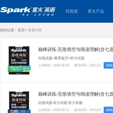
找资源
星火产品
您的位置：
首页>
搜索结果
巅峰训练-完形填空与阅读理解(含七选五)
在线试题+素养提升+听力试题
上传时间：
2026-06-05
图书代码：
26CLD1
巅峰
巅峰训练-完形填空与阅读理解(含七选五
在线试题 听力试题 听力音频
上传时间：
2025-08-12
图书代码：
25CLD3
巅峰