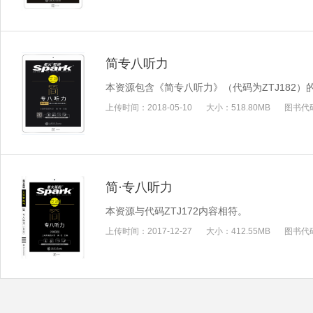
简专八听力
本资源包含《简专八听力》（代码为ZTJ182
上传时间：
2018-05-10
大小：
518.80MB
图书代
简·专八听力
本资源与代码ZTJ172内容相符。
上传时间：
2017-12-27
大小：
412.55MB
图书代