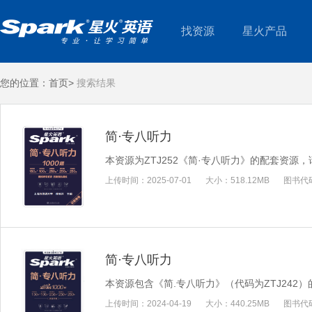
找资源
星火产品
您的位置：
首页>
搜索结果
简·专八听力
本资源为ZTJ252《简·专八听力》的配套资
上传时间：
2025-07-01
大小：
518.12MB
图书代
简·专八听力
本资源包含《简.专八听力》（代码为ZTJ242
上传时间：
2024-04-19
大小：
440.25MB
图书代