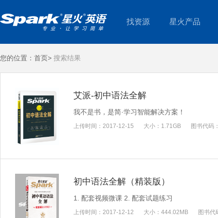
找资源
星火产品
您的位置：
首页>
搜索结果
艾派-初中语法全解
我不是书，是简·学习智能解决方案！
上传时间：
2017-12-15
大小：
1.71GB
图书代码
初中语法全解（精装版）
1. 配套视频微课 2. 配套试题练习
上传时间：
2017-12-12
大小：
444.02MB
图书代