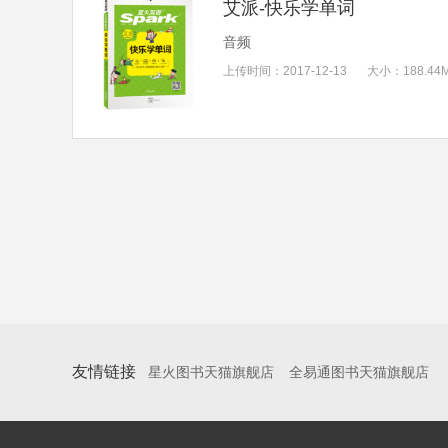
艾派-快乐学单词
音频
上传时间：
2017-12-13
大小：
188.44
友情链接
星火图书天猫旗舰店
全易通图书天猫旗舰店