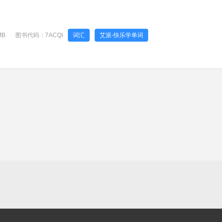
MB
图书代码：
7ACQI
词汇
艾派-快乐学单词