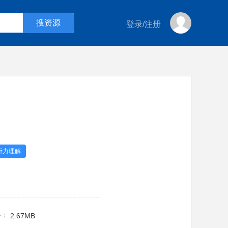
登录
/
注册
听力理解
小：
2.67MB