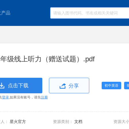
火产品
年级线上听力（赠送试题）.pdf
点击下载
分享
初中英语
先
登录
,如果没有账号，请先
注册
布人：
星火官方
资源类别：
文档
资源大