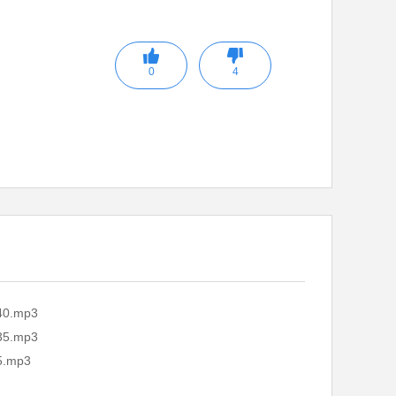
0
4
 40.mp3
 35.mp3
5.mp3