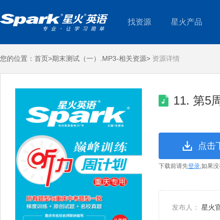
找资源
星火产品
您的位置：
首页>
期末测试（一）.MP3-相关资源>
资源详情
11. 第5
点击
下载前请先
登录
,如果
发布人：
星火