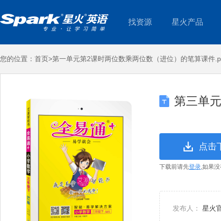
找资源
星火产品
您的位置：
首页>
第一单元第2课时两位数乘两位数（进位）的笔算课件.pp
第三单元
点击
下载前请先
登录
,如果
发布人：
星火