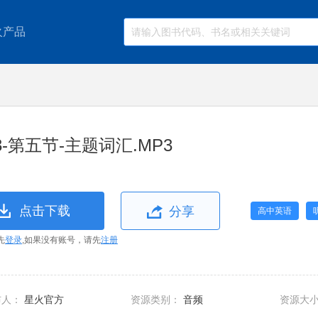
火产品
3-第五节-主题词汇.MP3
点击下载
分享
高中英语
先
登录
,如果没有账号，请先
注册
布人：
星火官方
资源类别：
音频
资源大