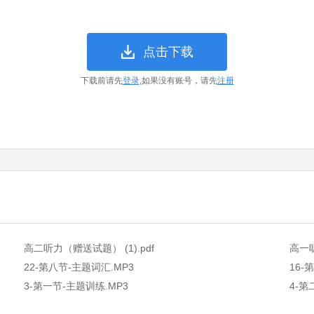
点击下载
下载前请先
登录
,如果没有账号，请先
注册
高二听力（赠送试题） (1).pdf
高一
22-第八节-主题词汇.MP3
16-
3-第一节-主题训练.MP3
4-第