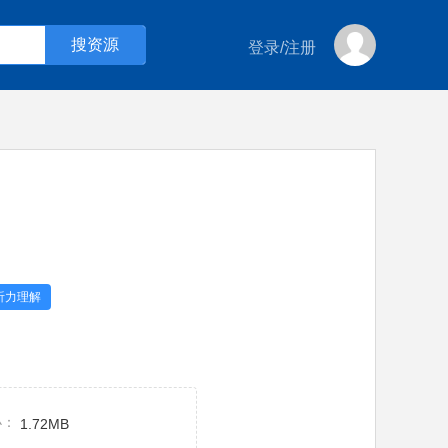
登录
/
注册
听力理解
小：
1.72MB