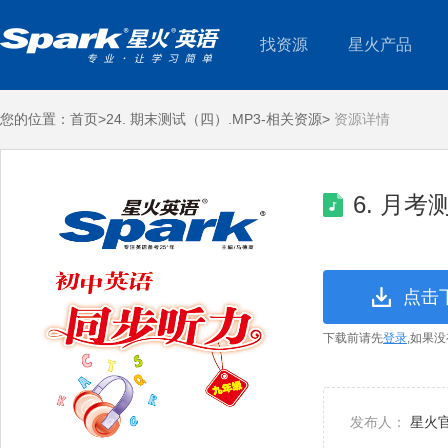
找资源
星火产品
您的位置：
首页>
24. 期末测试（四）.MP3-相关资源>
资源详情
6. 月考
点击
下载前请先
登录
,如果
发布人：
星火