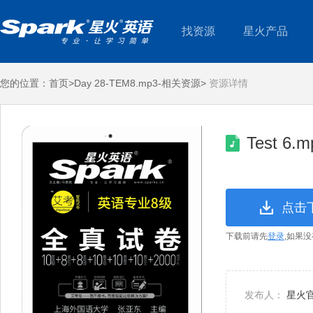
找资源
星火产品
您的位置：
首页>
Day 28-TEM8.mp3-相关资源>
资源详情
Test 6.m
点击
下载前请先
登录
,如果
发布人：
星火