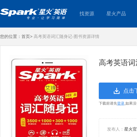
找资源
星火产品
您的位置：
首页>
高考英语词汇随身记-图书资源详情
高考英语词
点击
下载前请先
登录
,如果
发布人：
星火官