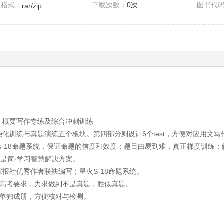
源格式：
下载次数：
0次
图书代
rar/zip
、概要写作专练及综合冲刺训练
化训练与真题演练五个板块。第四部分则设计6个test，方便对应用文
s-18命题系统，保证命题的信度和效度；题目由易到难，真正梯度训练
，是简·学习智慧解决方案。
报社优秀作者联袂编写；星火S-18命题系统。
合高考要求，力求做到不是真题，胜似真题。
，单独成册，方便核对与检测。