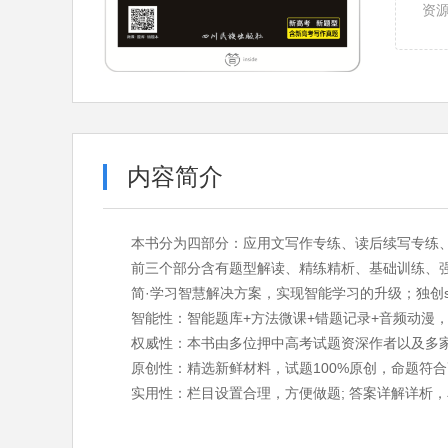
资
内容简介
本书分为四部分：应用文写作专练、读后续写专练
前三个部分含有题型解读、精练精析、基础训练、强
简·学习智慧解决方案，实现智能学习的升级；独创
智能性：智能题库+方法微课+错题记录+音频动漫
权威性：本书由多位押中高考试题资深作者以及多家
原创性：精选新鲜材料，试题100%原创，命题符
实用性：栏目设置合理，方便做题; 答案详解详析