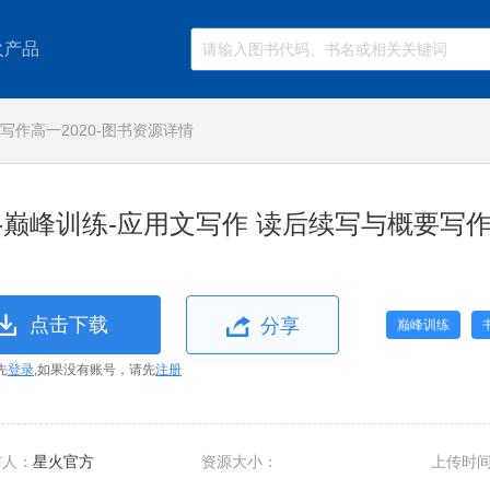
火产品
写作高一2020-图书资源详情
-巅峰训练-应用文写作 读后续写与概要写作高
点击下载
分享
巅峰训练
先
登录
,如果没有账号，请先
注册
布人：
星火官方
资源大小：
上传时