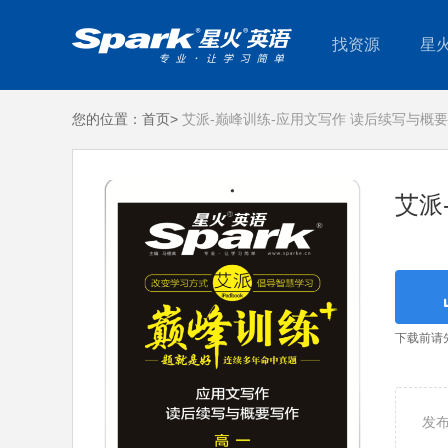
找资源
星
您的位置：
首页>
艾派-巅峰训练-应用文写作 读后续写与概要
艾派
下载前请
发