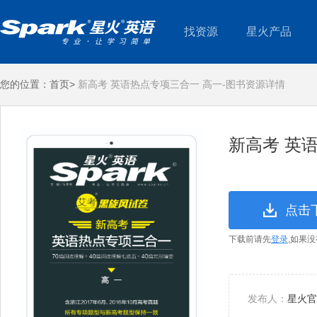
找资源
星火产品
您的位置：
首页>
新高考 英语热点专项三合一 高一-图书资源详情
新高考 英
点击
下载前请先
登录
,如果
发布人：
星火官