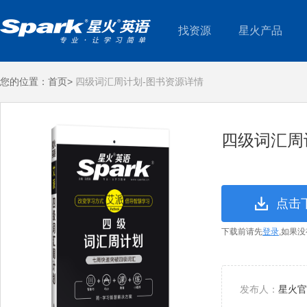
找资源
星火产品
您的位置：
首页>
四级词汇周计划-图书资源详情
四级词汇周
点击
下载前请先
登录
,如果
发布人：
星火官