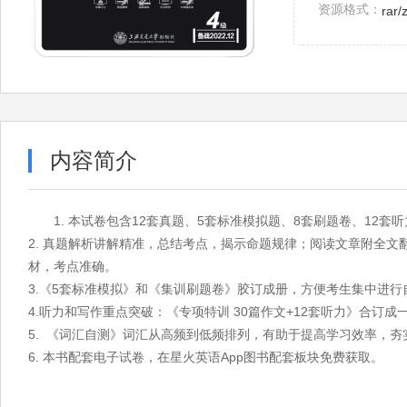
资源格式：
rar/
内容简介
1. 本试卷包含12套真题、5套标准模拟题、8套刷题卷、12套
2. 真题解析讲解精准，总结考点，揭示命题规律；阅读文章附全
材，考点准确。
3.《5套标准模拟》和《集训刷题卷》胶订成册，方便考生集中进行
4.听力和写作重点突破：《专项特训 30篇作文+12套听力》合订成
5. 《词汇自测》词汇从高频到低频排列，有助于提高学习效率，夯
6. 本书配套电子试卷，在星火英语App图书配套板块免费获取。