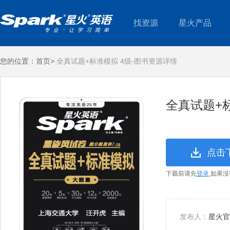
找资源
星火产品
您的位置：
首页>
全真试题+标准模拟 4级-图书资源详情
全真试题+标
点击
下载前请先
登录
,如果
发布人：
星火官