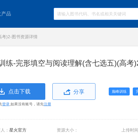
火产品
考)2-图书资源详情
训练-完形填空与阅读理解(含七选五)(高考)
点击下载
分享
巅峰训练
先
登录
,如果没有账号，请先
注册
布人：
星火官方
资源大小：
上传时