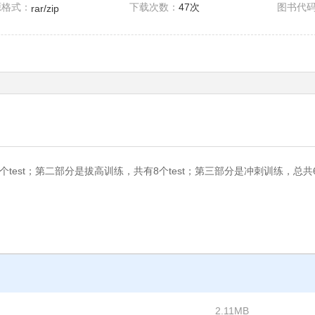
源格式：
下载次数：
47次
图书代
rar/zip
est；第二部分是拔高训练，共有8个test；第三部分是冲刺训练，总共6个
2.11MB