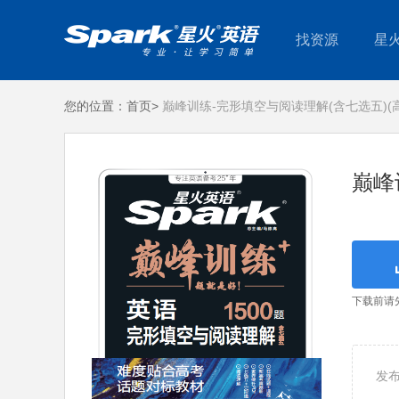
找资源
星
您的位置：
首页>
巅峰训练-完形填空与阅读理解(含七选五)(高
巅峰
下载前请
发