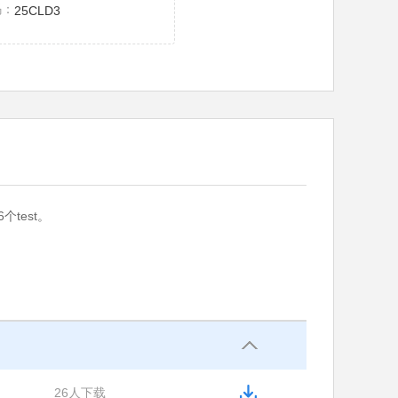
码：
25CLD3
test。
26人下载