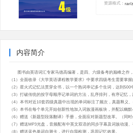
资源格式：
rar/
内容简介
图书由英语词汇专家马德高编著，是四、六级备考的巅峰之作
（1）全面收录《大学英语课程教学要求》中要求四级考生需要掌握
（2）星火式记忆法贯穿全书，以一个熟词串记多个生词，达到500
（3）打破传统的按字母顺序记单词的方法，乱序排列，有序记忆，
（4）本书对近10套四级真题中出现的单词标注了频次，真题释义
（5）本书在每个单元开始创新性地加入词族漫画板块，并配以幽
（6）赠送《新题型段落翻译》手册，全面应对新题型改革。（同时命中
（7）赠送MP3光盘，音频配有中英文双语的同步字幕及词族动漫
（8）赠送蓝色单词自测卡，进行自我检测，巩固记忆效果。