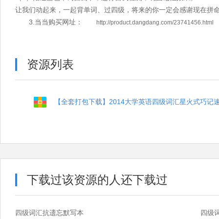
让我们动起来，一起背单词、过四级，将来的你一定会感谢现在拼
3.当当购买网址：
http://product.dangdang.com/23741456.html
资源列表
【全套打包下载】2014大学英语四级词汇星火式巧记
下载过该资源的人还下载过
四级词汇抗遗忘默写本
四级