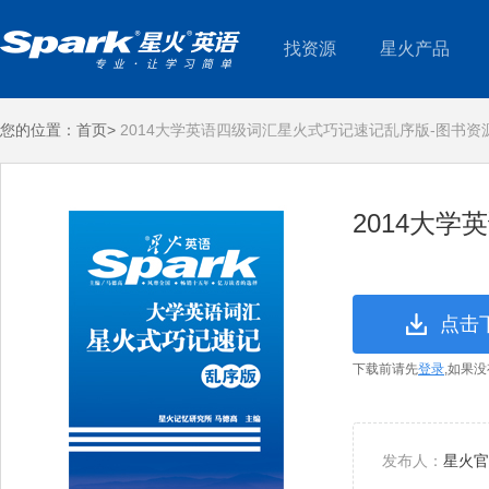
找资源
星火产品
您的位置：
首页>
2014大学英语四级词汇星火式巧记速记乱序版-图书资
2014大
点击
下载前请先
登录
,如果
发布人：
星火官