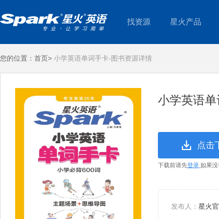
找资源
星火产品
您的位置：
首页>
小学英语单词手卡-图书资源详情
小学英语单
点击
下载前请先
登录
,如果
发布人：
星火官