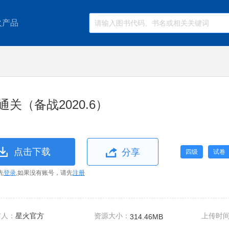
火产品
通关（备战2020.6）
点击下载
分享
四级
试卷
先
登录
,如果没有账号，请先
注册
布人：
星火官方
资源大小：
上传时
314.46MB