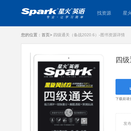
找资源
星
您的位置：
首页>
四级通关（备战2020.6）-图书资源详情
四级
下载前请
发