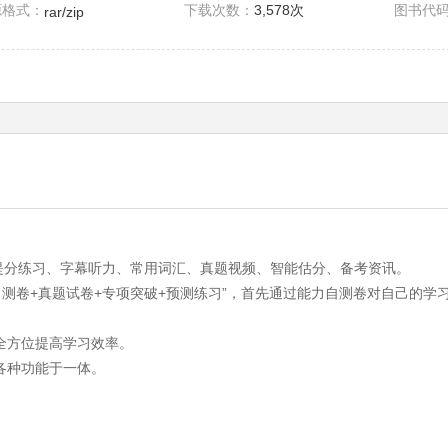
源格式：
下载次数：
3,578次
图书代
rar/zip
案：提分练习、字幕听力、常用词汇、真题视频、智能估分、备考资讯。
能力自测卷+真题试卷+专项突破+预测练习”，首先通过能力自测卷对自己
，全方位提高学习效率。
各种功能于一体。