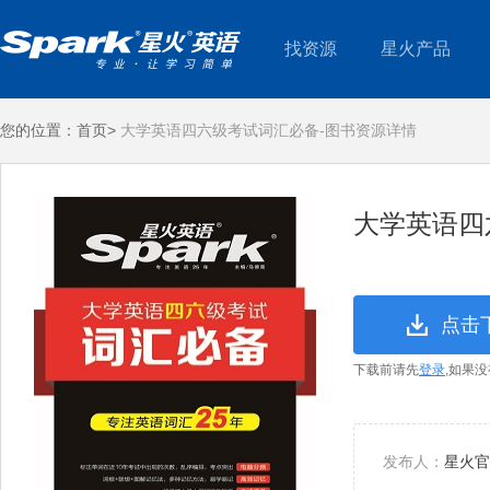
找资源
星火产品
您的位置：
首页>
大学英语四六级考试词汇必备-图书资源详情
大学英语四
点击
下载前请先
登录
,如果
发布人：
星火官