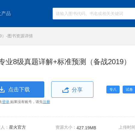
火产品
9）-图书资源详情
专业8级真题详解+标准预测（备战2019）
点击下载
分享
专八
试卷
先
登录
,如果没有账号，请先
注册
布人：
星火官方
资源大小：
上传时
427.19MB