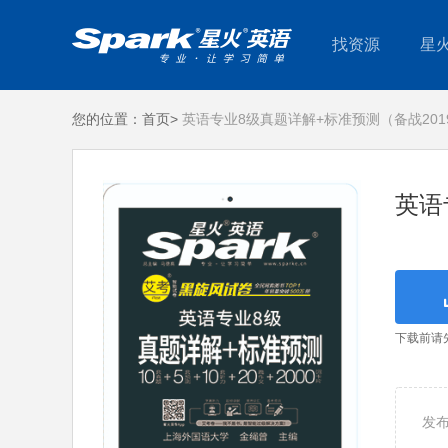
找资源
星
您的位置：
首页>
英语专业8级真题详解+标准预测（备战201
英语
下载前请
发