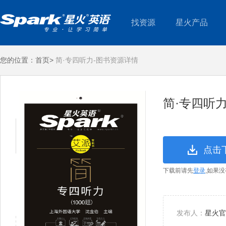
找资源
星火产品
您的位置：
首页>
简·专四听力-图书资源详情
简·专四听
点击
下载前请先
登录
,如果
发布人：
星火官