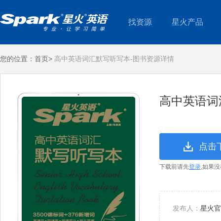
找资源
星火产品
您的位置：
首页>
高中英语词汇默写听写本-图书资源详情
高中英语词
点击
下载前请先
登录
,如果
发布人：
星火官