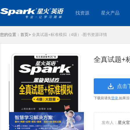
找资源
星火产品
您的位置：
首页>
全真试题+标准模拟（4级）-图书资源详情
全真试题+
点击
下载前请先
登录
,如果
发布人：
星火官