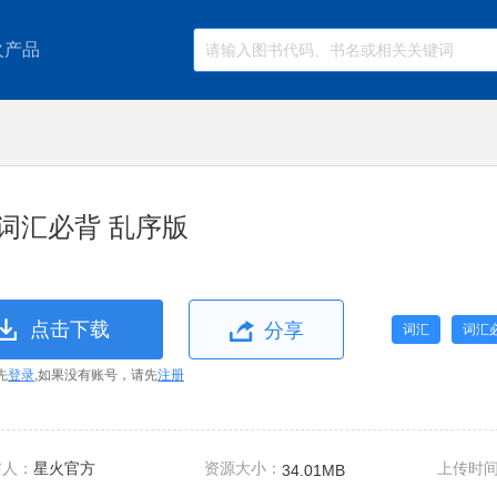
火产品
词汇必背 乱序版
点击下载
分享
词汇
词汇
先
登录
,如果没有账号，请先
注册
布人：
星火官方
资源大小：
上传时
34.01MB