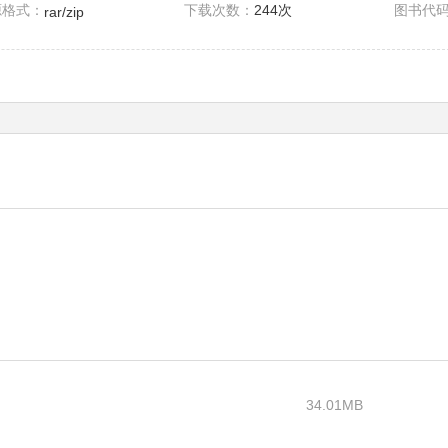
源格式：
下载次数：
244次
图书代
rar/zip
34.01MB