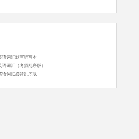
英语词汇默写听写本
英语词汇（考频乱序版）
英语词汇必背乱序版