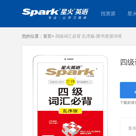
找资源
星
您的位置：
首页>
四级词汇必背 乱序版-图书资源详情
四级
下载前请
发