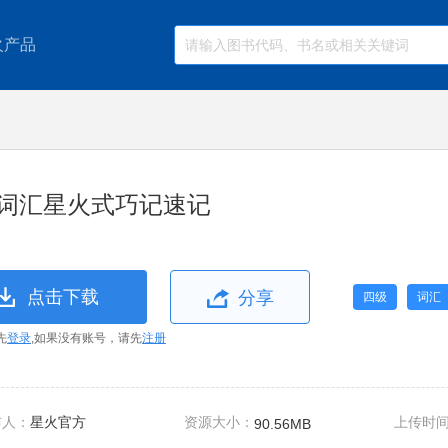
火产品
词汇星火式巧记速记
点击下载
分享
四级
词汇
先
登录
,如果没有账号，请先
注册
布人：
星火官方
资源大小：
上传时
90.56MB