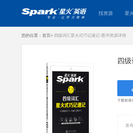
找资源
星
您的位置：
首页>
四级词汇星火式巧记速记-图书资源详情
四级
下载前请
发