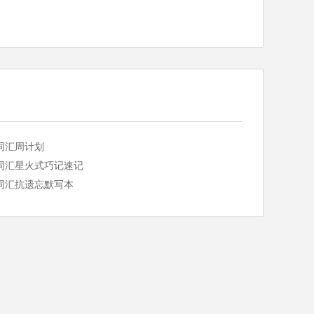
词汇周计划
词汇星火式巧记速记
词汇抗遗忘默写本