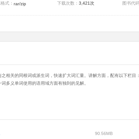
源格式：
下载次数：
3,421次
图书代
rar/zip
与之相关的同根词或派生词，快速扩大词汇量。讲解方面，配有以下栏目
一词多义单词使用的语用域方面有独到的见解。
记
90.56MB