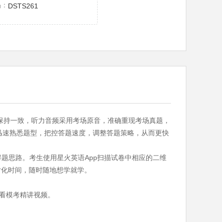
码：
DSTS261
题保持一致，听力音频采用考场原音，准确重现考场真题，
迅速熟悉题型，把控答题速度，调整答题策略，从而更快
题思路。考生使用星火英语App扫描试卷中相应的二维
片化时间，随时随地想学就学。
观看模考精讲视频。