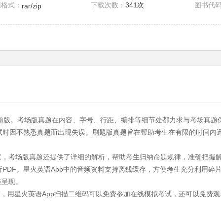
源格式：
下载次数：
341次
图书代
rar/zip
套刷题版。考场版真题在内容、字号、行距、编排等细节处都力求与考场真
试时因不熟悉真题而出现失误。刷题版真题旨在帮助考生在有限的时间内
案，考场版真题还提供了详细的解析，帮助考生归纳命题规律，准确把握解
PDF。星火英语App中的音频资料支持离线缓存，方便考生充分利用碎
准呈现。
考”，用星火英语App扫描二维码可以免费参加在线模拟考试，还可以免费