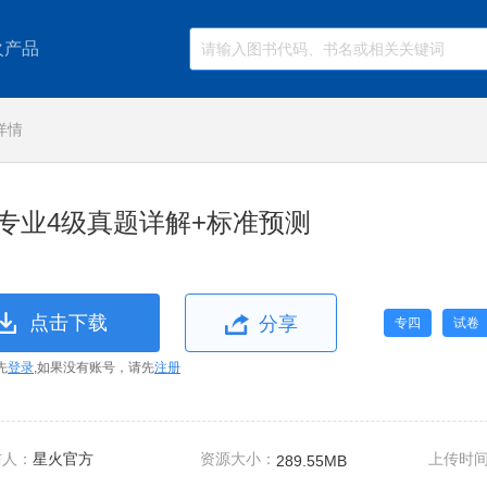
火产品
详情
专业4级真题详解+标准预测
点击下载
分享
专四
试卷
先
登录
,如果没有账号，请先
注册
布人：
星火官方
资源大小：
上传时
289.55MB