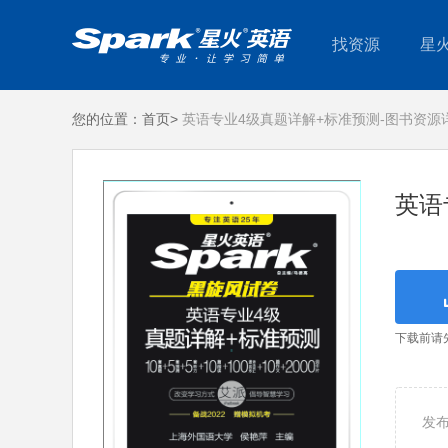
找资源
星
您的位置：
首页>
英语专业4级真题详解+标准预测-图书资源
英语
下载前请
发