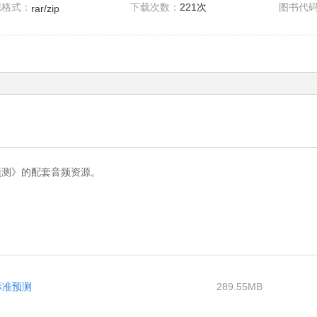
源格式：
下载次数：
221次
图书代
rar/zip
准预测》的配套音频资源。
标准预测
289.55MB