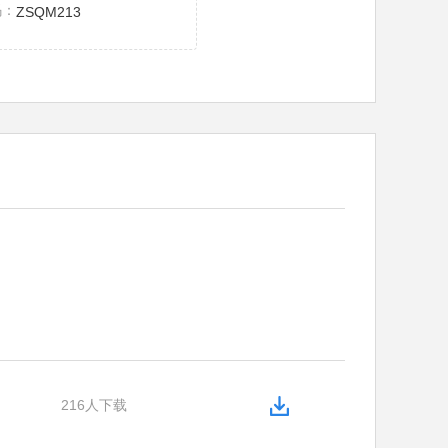
码：
ZSQM213
216人下载