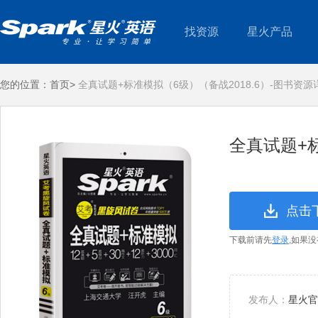
找资源
星火产品
您的位置：
首页>
全真试题+标准模拟（6级）（备战2018.6）-图书资源
全真试题+标
点击
下载前请先
登录
,如果
发布人：
星火官