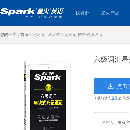
找资源
星火产品
您的位置：
首页>
六级词汇星火式巧记速记-图书资源详情
六级词汇星
点击
下载前请先
登录
,如果
发布人：
星火官