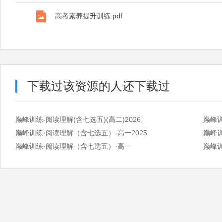
高考素养提升训练.pdf
下载过该资源的人还下载过
巅峰训练-阅读理解(含七选五)(高二)2026
巅峰训
巅峰训练·阅读理解（含七选五）·高一2025
巅峰训
巅峰训练·阅读理解（含七选五）·高一
巅峰训