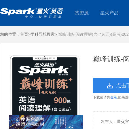
找资源
星火产品
您的位置：
首页>
学科导航搜索>
巅峰训练-阅读理解(含七选五)(高考)20
巅峰训练-阅
点击
下载前请先
登录
,如果
发布人：
星火官