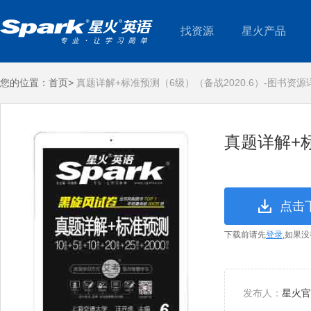
找资源
星火产品
您的位置：
首页>
真题详解+标准预测（6级）（备战2020.6）-图书资源
真题详解+标
点击
下载前请先
登录
,如果
发布人：
星火官