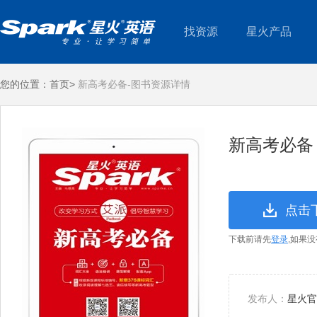
找资源
星火产品
您的位置：
首页>
新高考必备-图书资源详情
新高考必备
点击
下载前请先
登录
,如果
发布人：
星火官