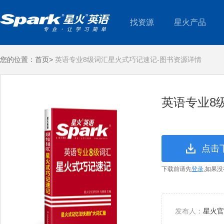
找资源
星火产品
您的位置：
首页>
英语专业8级词汇星火式巧记速记-图书资源详情
英语专业8
点击
下载前请先
登录
,如果
发布人：
星火官