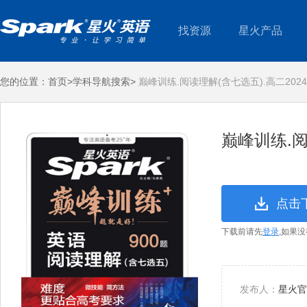
找资源
星火产品
您的位置：
首页>
学科导航搜索>
巅峰训练.阅读理解(含七选五).高二202
巅峰训练.阅
点击
下载前请先
登录
,如果
发布人：
星火官