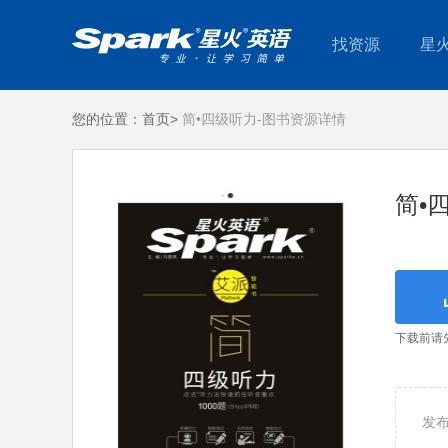
找资源
星
您的位置：
首页>
简•四级听力-图书资源详情
简•
下载前请
发