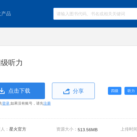
火产品
四级听力
点击下载
分享
四级
听力
先
登录
,如果没有账号，请先
注册
布人：
星火官方
资源大小：
上传时
513.56MB