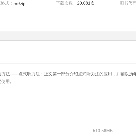
源格式：
下载次数：
20,081次
图书代
rar/zip
力方法——点式听力法；正文第一部分介绍点式听力法的应用，并辅以历年
端使用。
513.56MB