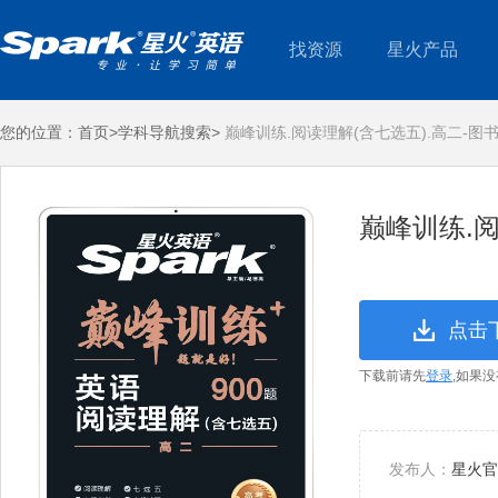
找资源
星火产品
您的位置：
首页>
学科导航搜索>
巅峰训练.阅读理解(含七选五).高二-图
巅峰训练.阅
点击
下载前请先
登录
,如果
发布人：
星火官