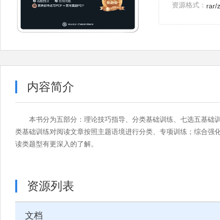
资源格式：
rar/
内容简介
本书分为五部分：理论技巧指导、分类基础训练、七选五基础
类基础训练对阅读文章按照主题语境进行分类、专项训练；综合强化
读类题型有更深入的了解。
资源列表
文档