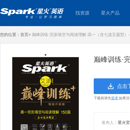
找资源
星火产品
您的位置：
首页>
巅峰训练·完形填空与阅读理解·高一（含七选五题型）
巅峰训练·
点击
下载前请先
登录
,如果
发布人：
星火官