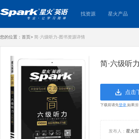
找资源
星火产品
您的位置：
首页>
简·六级听力-图书资源详情
简·六级听
点击
下载前请先
登录
,如果
发布人：
星火官