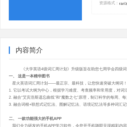
资源格式：
rar/
内容简介
《大学英语4级词汇周计划》升级版旨在助您七周学会四级词汇，是
一、 这是一本精华图书
星火英语词汇周计划——最正宗、最科技，让您快速突破大纲词
1. 它以考试大纲为中心，根据学习难度、考查频率和常用度，对
2. 融合“艾宾浩斯遗忘曲线”和“魔数之七”原理，制订科学的每周
3. 融合词根+联想式记忆法、图解记忆法、语境记忆法等多种词汇
二、 一款功能强大的手机APP
我们全力研发的手机APP学习软件，令您开手机随即呈现精彩内