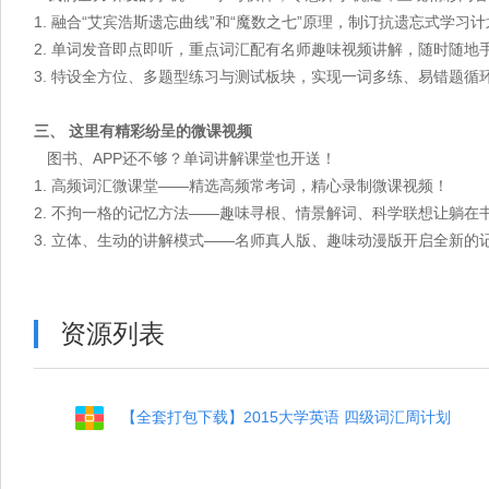
1. 融合“艾宾浩斯遗忘曲线”和“魔数之七”原理，制订抗遗忘式学
2. 单词发音即点即听，重点词汇配有名师趣味视频讲解，随时随
3. 特设全方位、多题型练习与测试板块，实现一词多练、易错题循
三、 这里有精彩纷呈的微课视频
图书、APP还不够？单词讲解课堂也开送！
1. 高频词汇微课堂——精选高频常考词，精心录制微课视频！
2. 不拘一格的记忆方法——趣味寻根、情景解词、科学联想让躺在
3. 立体、生动的讲解模式——名师真人版、趣味动漫版开启全新的
资源列表
【全套打包下载】2015大学英语 四级词汇周计划