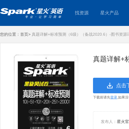
找资源
星火产品
您的位置：
首页>
真题详解+标准预测（6级）（备战2020.6）-图书资源
真题详解+标
点击
下载前请先
登录
,如果
发布人：
星火官